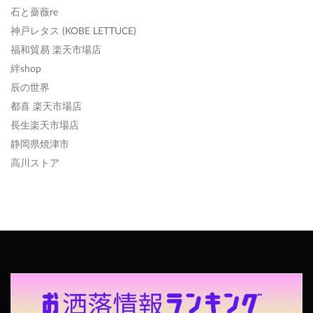
石と薔薇re
神戸レタス (KOBE LETTUCE)
福和貿易 楽天市場店
絆shop
辰の世界
都喜 楽天市場店
長生楽天市場店
静岡県焼津市
高川ストア