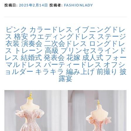
投稿日:
2025年2月14日
投稿者:
FASHIONLADY
ピンク カラードレス イブニングドレ
ス 格安 ウエディングドレス ステージ
衣装 演奏会 二次会ドレス ロングドレ
ス トレーン 高級 プリンセスラインド
レス 結婚式 発表会 花嫁 成人式 フォー
マルドレス パーティードレス オフシ
ョルダー キラキラ 編み上げ 前撮り 披
露宴