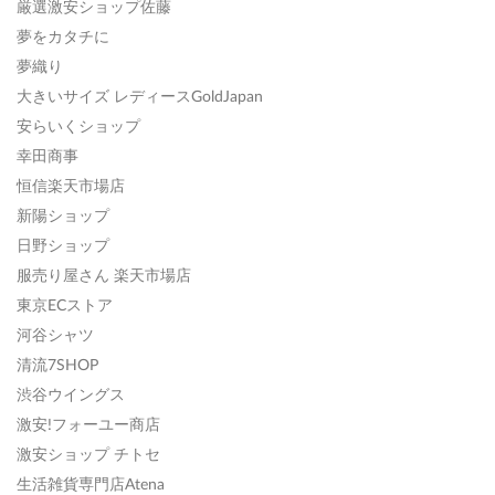
厳選激安ショップ佐藤
夢をカタチに
夢織り
大きいサイズ レディースGoldJapan
安らいくショップ
幸田商事
恒信楽天市場店
新陽ショップ
日野ショップ
服売り屋さん 楽天市場店
東京ECストア
河谷シャツ
清流7SHOP
渋谷ウイングス
激安!フォーユー商店
激安ショップ チトセ
生活雑貨専門店Atena