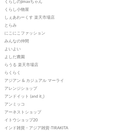
くらしのjimaxちゃん
くらし小物屋
しぇあわーくす 楽天市場店
とらみ
にこにこファッション
みんなの仲間
よいよい
よしだ農園
らうる 楽天市場店
らくらく
アジアン & カジュアル マーライ
アレンジショップ
アンドイット (and it_)
アンミッコ
アーネストショップ
イトウショップ20
インド雑貨・アジア雑貨-TIRAKITA