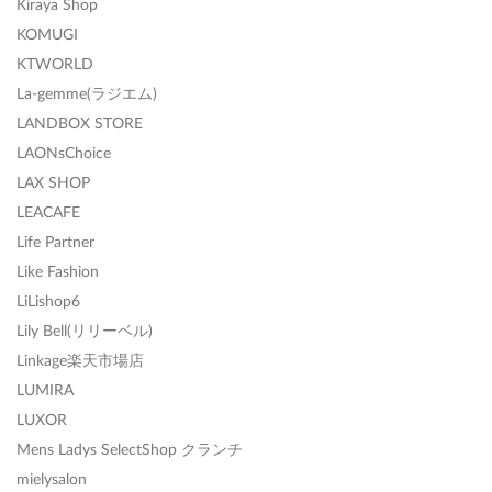
Kiraya Shop
KOMUGI
KTWORLD
La-gemme(ラジエム)
LANDBOX STORE
LAONsChoice
LAX SHOP
LEACAFE
Life Partner
Like Fashion
LiLishop6
Lily Bell(リリーベル)
Linkage楽天市場店
LUMIRA
LUXOR
Mens Ladys SelectShop クランチ
mielysalon