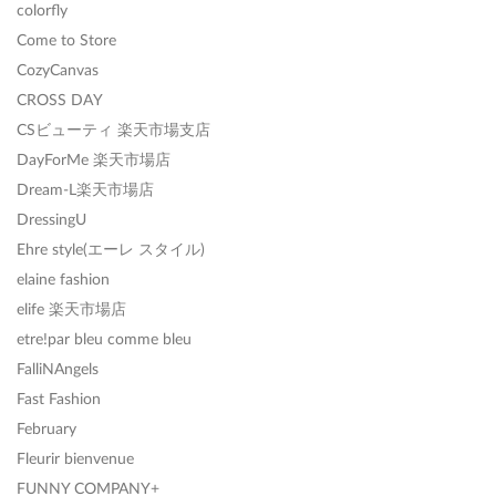
colorfly
Come to Store
CozyCanvas
CROSS DAY
CSビューティ 楽天市場支店
DayForMe 楽天市場店
Dream-L楽天市場店
DressingU
Ehre style(エーレ スタイル)
elaine fashion
elife 楽天市場店
etre!par bleu comme bleu
FalliNAngels
Fast Fashion
February
Fleurir bienvenue
FUNNY COMPANY+