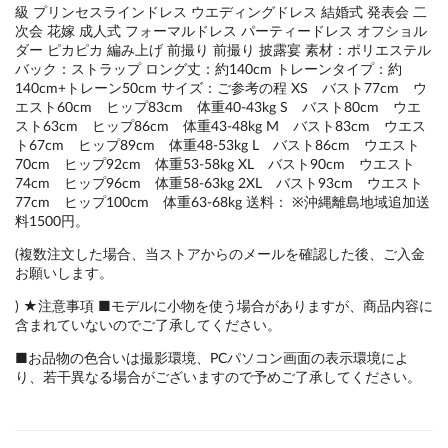
級 プリンセスラインドレス ウエディングドレス 結婚式 発表会 二
次会 花嫁 成人式 フォーマルドレス パーティードレス オフショル
ダー ピカピカ 編み上げ 前撮り 前撮り 披露宴 素材：ポリエステル
バック：ストラップ ロング丈：約140cm トレーンタイプ：約
140cm+トレーン50cm サイズ：ご参考の程 XS バスト77cm ウ
エスト60cm ヒップ83cm 体重40-43kg S バスト80cm ウエ
スト63cm ヒップ86cm 体重43-48kg M バスト83cm ウエス
ト67cm ヒップ89cm 体重48-53kg L バスト86cm ウエスト
70cm ヒップ92cm 体重53-58kg XL バスト90cm ウエスト
74cm ヒップ96cm 体重58-63kg 2XL バスト93cm ウエスト
77cm ヒップ100cm 体重63-68kg 送料： ※沖縄離島地域追加送
料1500円。
(複数注文した場合、当ストアからのメールを確認した後、ご入金
お願いします。
) ★注意事項 ■モデルに小物を使う場合がありますが、商品内容に
含まれていないのでご了承してください。
■お品物の色合いは撮影環境、PCパソコン画面の表示環境によ
り、若干異なる場合がございますので予めご了承してください。