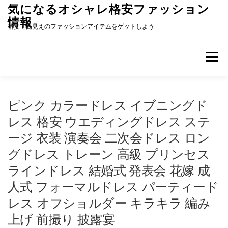
コ
気になるオシャレ格安ファッション
ン
情報
テ
格安で高見えのファッションアイテムをゲットしよう
ン
ツ
へ
メニュ
ス
キ
ッ
プ
ピンク カラードレス イブニングド
レス 格安 ウエディングドレス ステ
ージ 衣装 演奏会 二次会ドレス ロン
グドレス トレーン 高級 プリンセス
ラインドレス 結婚式 発表会 花嫁 成
人式 フォーマルドレス パーティード
レス オフショルダー キラキラ 編み
上げ 前撮り 披露宴